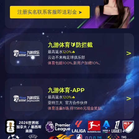
处
2
2
建筑规模：总用地面积约23644m
，总建筑面积约145081m
联系电话
0755-83672359
邮箱地址
dazhongjl2002@126.com
公司地址
深圳市福田区梅秀路2号深业泰然坊303室
公司概况
公司简介
企业价值观
发展历程
资质认证